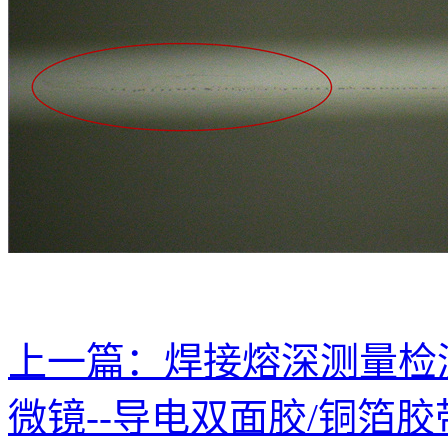
上一篇：
焊接熔深测量检
微镜--导电双面胶/铜箔