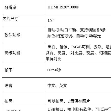
HDMI 1920*1080P
分辨率
芯片尺寸
1/3”
自动/手动白平衡、支持横竖各8条
软件功能
颜色/线宽可调、自动/手动曝光
黑白、镜像、R/G/B可调、去噪、
高级功能
减弱、亮度、 对比度、锐度 、饱和
半屏对比
帧率
60fps/
秒
语言
中文、英文
拍照
可以拍照，U盘保存图片
USB
接口，接电脑有软件，可以进行