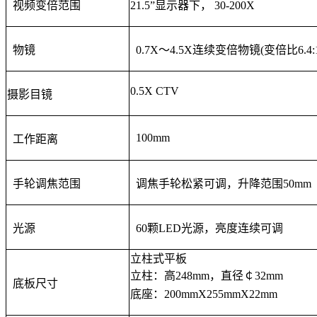
视频变倍范围
21.5”
显示器下， 30-200X
物镜
0.7X
～4.5X连续变倍物镜(变倍比6.4:1
0.5X CTV
摄影目镜
100mm
工作距离
手轮调焦范围
调焦手轮松紧可调，升降范围50mm
光源
60
颗LED光源，亮度连续可调
立柱式平板
立柱：高248mm，直径￠32mm
底板尺寸
底座：200mmX255mmX22mm