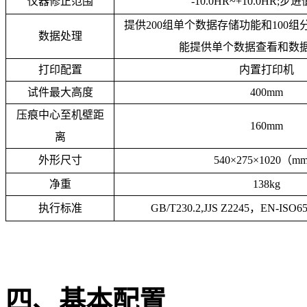
仪器修正范围
-10.0HR~+10.0HR;步进
提供200组单个数据存储功能和100
数据处理
能提供单个数据查看和数
打印配置
内置打印机
试件最大高度
400mm
压痕中心至机壁距
160mm
离
外形尺寸
540×275×1020（m
净重
138kg
执行标准
GB/T230.2,JJS Z2245，EN-ISO
四、基本配置