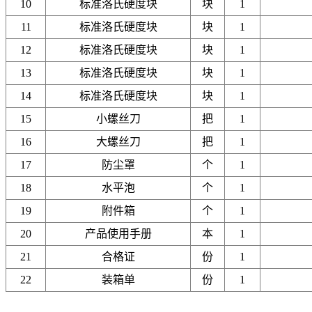
10
标准洛氏硬度块
块
1
11
标准洛氏硬度块
块
1
12
标准洛氏硬度块
块
1
13
标准洛氏硬度块
块
1
14
标准洛氏硬度块
块
1
15
小螺丝刀
把
1
16
大螺丝刀
把
1
17
防尘罩
个
1
18
水平泡
个
1
19
附件箱
个
1
20
产品使用手册
本
1
21
合格证
份
1
22
装箱单
份
1