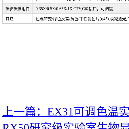
摄影摄像附件
0.35X/0.5X/0.65X/1X CTV,C
型接口，可调焦
其它
色温转变/绿色反差/黄色/中性滤色片(φ45),衰减滤光片N
上一篇：
EX31可调色温
RX50研究级实验室生物