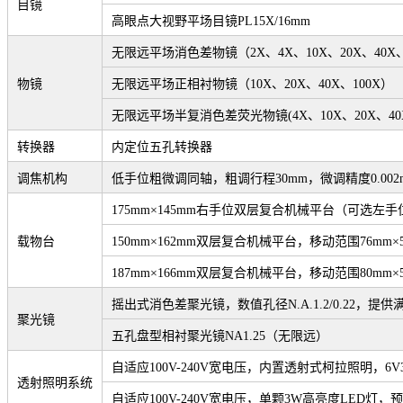
目镜
高眼点大视野平场目镜PL15X/16mm
无限远平场消色差物镜（2X、4X、10X、20X、40X、6
物镜
无限远平场正相衬物镜（10X、20X、40X、100X）
无限远平场半复消色差荧光物镜(4X、10X、20X、40X
转换器
内定位五孔转换器
调焦机构
低手位粗微调同轴，粗调行程30mm，微调精度0.0
175mm
×145mm右手位双层复合机械平台（可选左手位
载物台
150mm
×162mm双层复合机械平台，移动范围76mm
187mm
×166mm双层复合机械平台，移动范围80mm
摇出式消色差聚光镜，数值孔径N.A.1.2/0.22
聚光镜
五孔盘型相衬聚光镜NA1.25（无限远）
自适应100V-240V宽电压，内置透射式柯拉照明，
透射照明系统
自适应100V-240V宽电压，单颗3W高亮度LED灯