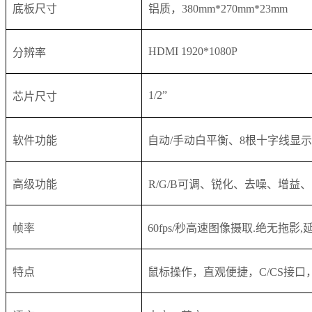
底板尺寸
铝质，380mm*270mm*23mm
HDMI 1920*1080P
分辨率
1/2”
芯片尺寸
软件功能
自动/手动白平衡、8根十字线显
高级功能
R/G/B可调、锐化、去噪、增益
帧率
60fps/秒高速图像摄取.绝无拖影
特点
鼠标操作，直观便捷，C/CS接