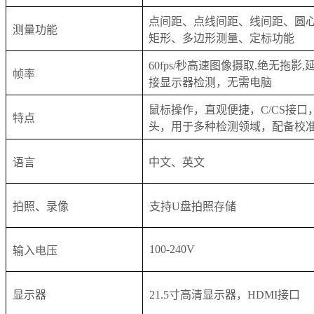
点间距、点线间距、线间距、圆
测量功能
矩形、多边形测量、定标功能
60fps/秒高速图像摄取.绝无拖影
帧率
接显示器检测，无需电脑
鼠标操作，直观便捷，C/CS接
特点
头，用于多种检测领域，配备校
语言
中文、英文
拍照、录像
支持U盘拍照存储
100-240V
输入电压
显示器
21.5寸高清显示器，HDMI接口