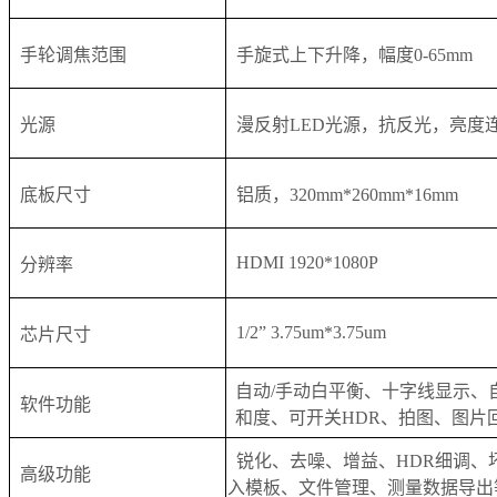
手轮调焦范围
手旋式上下升降，幅度0-65mm
光源
漫反射LED光源，抗反光，亮度
底板尺寸
铝质，320mm*260mm*16mm
HDMI 1920*1080P
分辨率
1/2” 3.75um*3.75um
芯片尺寸
自动/手动白平衡、十字线显示、
软件功能
和度、可开关HDR、拍图、图片
锐化、去噪、增益、HDR细调、
高级功能
入模板、文件管理、测量数据导出