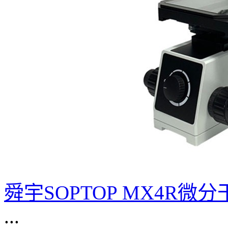
舜宇SOPTOP MX4R
...