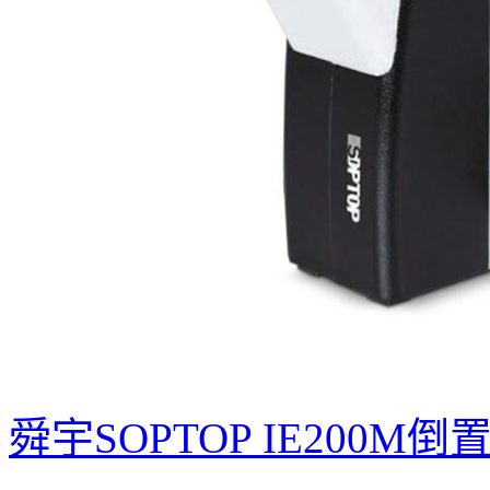
舜宇SOPTOP IE200M
...