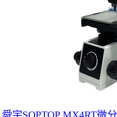
舜宇SOPTOP MX4RT