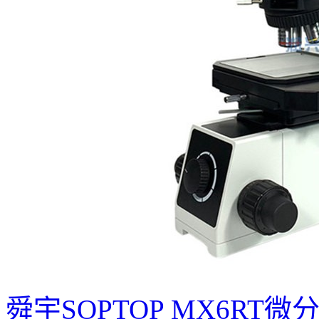
舜宇SOPTOP MX6RT