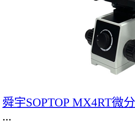
舜宇SOPTOP MX4RT
...