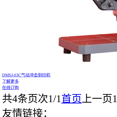
DMSJ-03C气动冲击刻印机
了解更多
在线订购
共
4
条
页次1/1
首页
上一页
友情链接：