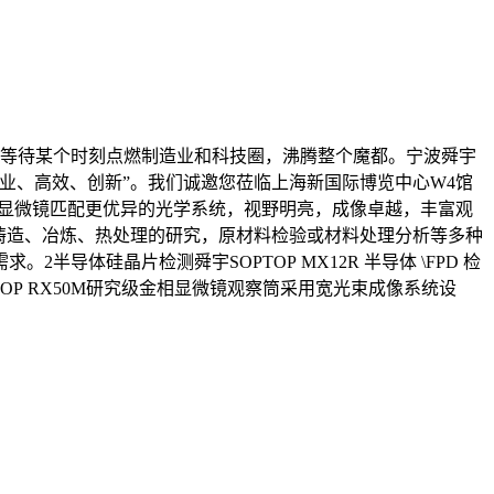
只等待某个时刻点燃制造业和科技圈，沸腾整个魔都。宁波舜宇
业、高效、创新”。我们诚邀您莅临上海新国际博览中心W4馆
金相显微镜匹配更优异的光学系统，视野明亮，成像卓越，丰富观
用于铸造、冶炼、热处理的研究，原材料检验或材料处理分析等多种
体硅晶片检测舜宇SOPTOP MX12R 半导体 \FPD 检
TOP RX50M研究级金相显微镜观察筒采用宽光束成像系统设