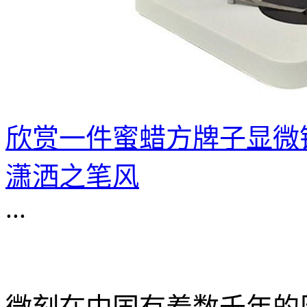
欣赏一件蜜蜡方牌子显微
潇洒之笔风
...